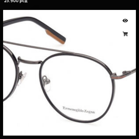
23.900
рсд