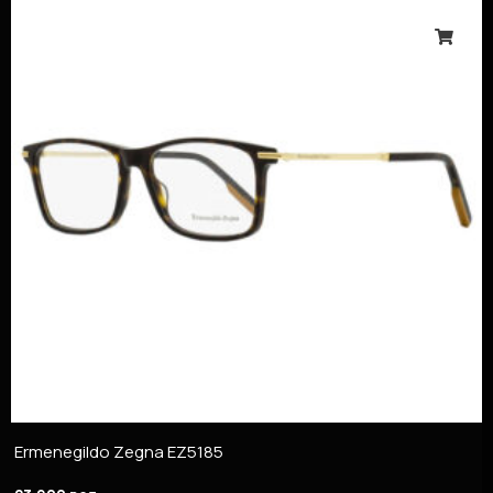
Ermenegildo Zegna EZ5185