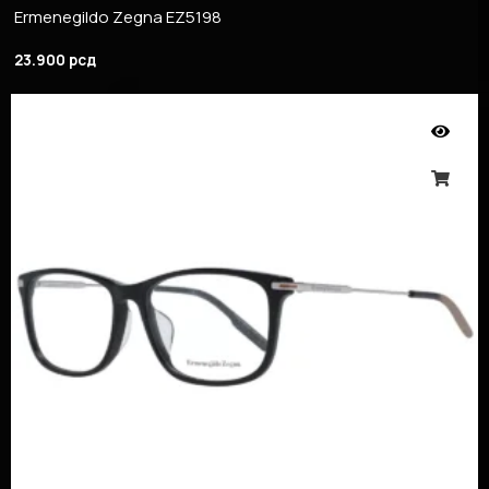
Ermenegildo Zegna EZ5198
23.900
рсд