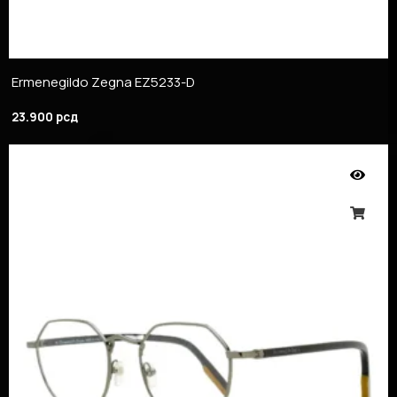
Ermenegildo Zegna EZ5233-D
23.900
рсд