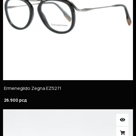
Ermenegildo Zegna EZ5271
26.900
рсд