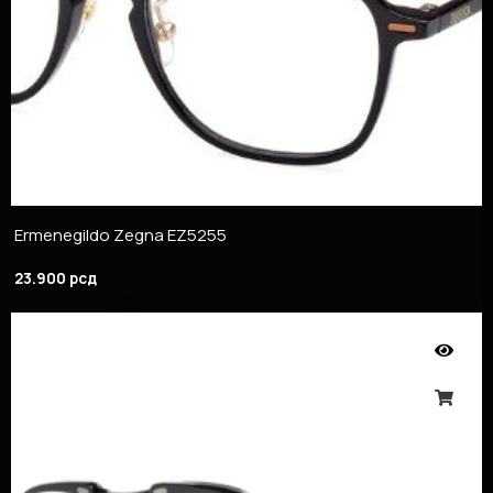
Ermenegildo Zegna EZ5255
23.900
рсд