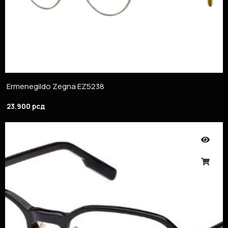
Ermenegildo Zegna EZ5238
23.900
рсд