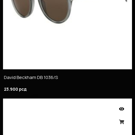
David Beckham DB 1036/S
23.900
рсд